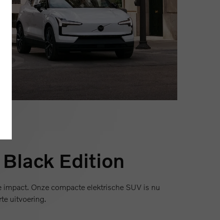
Black Edition
e impact. Onze compacte elektrische SUV is nu
te uitvoering.