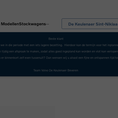
...
Modellen
Stockwagens
De Keulenaer Sint-Niklaa
Beste klant
 in die periode met een iets lagere bezetting. Hierdoor kan de termijn voor het inplann
 tijdig een afspraak te maken, zodat alles goed ingepland kan worden en vlot kan verlopen
 er binnenkort zelf even tussenuit? Dan wensen wij u alvast een fijne en ontspannen tijd to
Team Volvo De Keulenaer Beveren