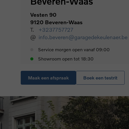
Beveren-Waas
Vesten 90
9120 Beveren-Waas
T.
+3237757727
@
info.beveren@garagedekeulenaer.be
Service morgen open vanaf 09:00
Showroom open tot 18:30
Maak een afspraak
Boek een testrit