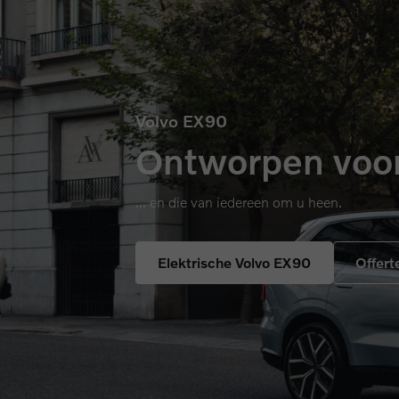
Volvo EX90
Ontworpen voor
... en die van iedereen om u heen.
Elektrische Volvo EX90
Offert