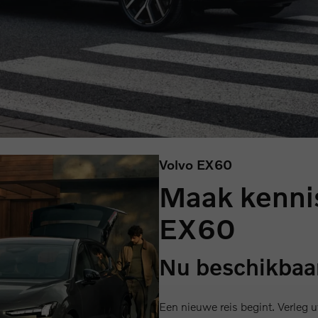
Volvo EX60
Maak kenni
EX60
Nu beschikbaar
Een nieuwe reis begint. Verleg u