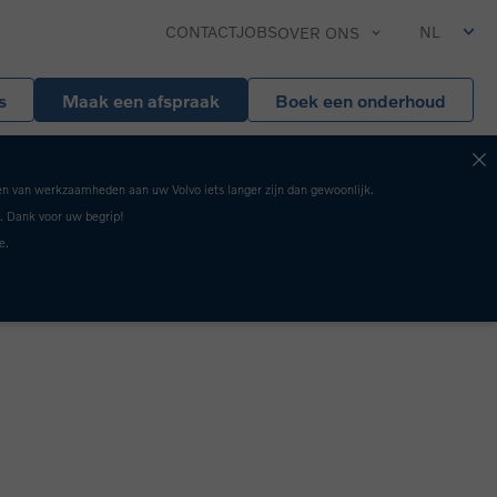
CONTACT
JOBS
NL
OVER ONS
s
Maak een afspraak
Boek een onderhoud
en van werkzaamheden aan uw Volvo iets langer zijn dan gewoonlijk.
. Dank voor uw begrip!
e.