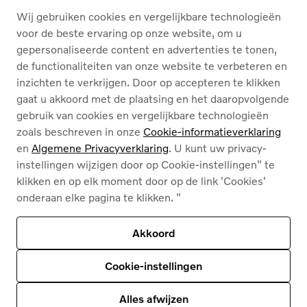
Wij gebruiken cookies en vergelijkbare technologieën
OVER ONS
voor de beste ervaring op onze website, om u
gepersonaliseerde content en advertenties te tonen,
de functionaliteiten van onze website te verbeteren en
Nederlands
Français
inzichten te verkrijgen. Door op accepteren te klikken
gaat u akkoord met de plaatsing en het daaropvolgende
gebruik van cookies en vergelijkbare technologieën
zoals beschreven in onze
Cookie-informatieverklaring
en
Algemene Privacyverklaring
. U kunt uw privacy-
instellingen wijzigen door op Cookie-instellingen" te
Cookies
klikken en op elk moment door op de link 'Cookies'
Privacybeleid
onderaan elke pagina te klikken. "
Juridische info
Contact
Ons assortiment
Akkoord
Deze site wordt beschermd door reCAPTCHA en
het privacybeleid van Google
en
Servicevoorwaarden zijn van toepassing
.
Cookie-instellingen
© 2026
Volvo Car Corporation (of zijn dochterondernemingen of licentiegevers).
© 2026
HyperCharge | Powered by
HyperPortal
Alles afwijzen